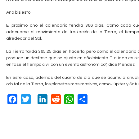
Año bisiesto
El próximo año el calendario tendrá 366 días. Como cada cua
adecuarse al movimiento de traslación de la Tierra, el tiempo
alrededor del Sol.
La Tierra tarda 365,25 días en hacerlo, pero como el calendari
produce un desfase que se ajusta en año bisiesto. “La idea es s
en fase el tiempo civil con un evento astronómico”, dice Méndez.
En este caso, además del cuarto de día que se acumula anualm
orbital de la Tierra, los planetas más masivos, como Júpiter y Satu
F
T
Li
R
W
S
a
wi
n
e
h
h
c
tt
k
d
at
ar
e
er
e
di
s
e
b
dI
t
A