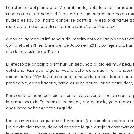
q
La rotación del planeta está cambiando, debido a las llamadas
u
Luna como el Sol sobre él. “La Tierra es un cuerpo que no es tota
í
núcleo es líquido -hasta donde se postula-, y eso origina fue
mareas, también afecta el terreno sólido”, dice Méndez.
A eso se agrega la influencia del movimiento de las placas tec
como el del 27F en Chile o el de Japón en 2011, por ejemplo, han
eje de rotación de la Tierra.
El efecto de añadir o disminuir un segundo al día es muy pequ
cotidiana (aunque alguna vez afectó sistemas informáticos)
acumularían. Méndez indica que, aunque la necesidad de aume
predecible, de no hacerlo, hacia 2100 se acumularían entre dos y
Pero este rutinario cambio en los relojes es una medida con la
Internacional de Telecomunicaciones, por ejemplo, ya ha propue
años, para no hacerlo tan seguido.
Hasta ahora los segundos intercalares (adicionales, extras o bi
junio o de diciembre, dependiendo de lo que arroje la observación 
Iers se envía cada seis meses, para anunciar un paso de tiempo 