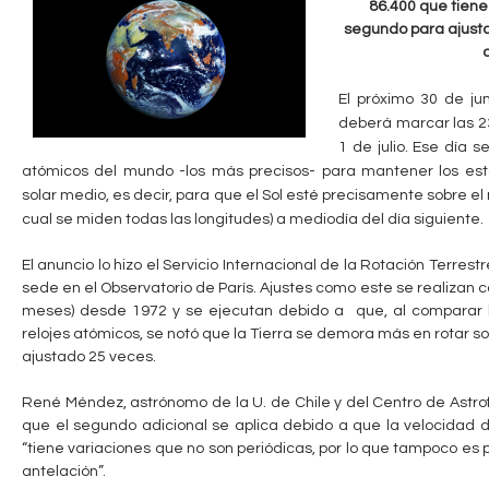
86.400 que tiene
c
n
segundo para ajusta
u
t
e
El próximo 30 de jun
a
deberá marcar las 23
n
1 de julio. Ese día 
b
t
atómicos del mundo -los más precisos- para mantener los es
solar medio, es decir, para que el Sol esté precisamente sobre e
r
l
cual se miden todas las longitudes) a mediodía del día siguiente.
a
e
El anuncio lo hizo el Servicio Internacional de la Rotación Terrest
u
sede en el Observatorio de París. Ajustes como este se realizan 
s
meses) desde 1972 y se ejecutan debido a que, al comparar l
relojes atómicos, se notó que la Tierra se demora más en rotar so
t
ajustado 25 veces.
e
René Méndez, astrónomo de la U. de Chile y del Centro de Astrofí
d
que el segundo adicional se aplica debido a que la velocidad d
“tiene variaciones que no son periódicas, por lo que tampoco es 
a
antelación”.