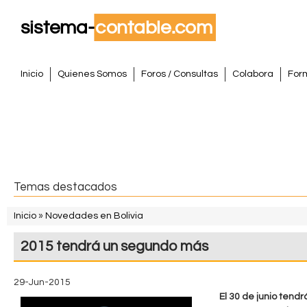
Pasar
al
conte
S
princi
M
Inicio
Quienes Somos
Foros / Consultas
Colabora
For
e
i
n
s
ú
p
t
r
i
e
Temas destacados
n
m
c
Inicio
»
Novedades en Bolivia
i
S
a
2015 tendrá un segundo más
p
e
a
C
e
l
29-Jun-2015
o
El 30 de junio tendr
n