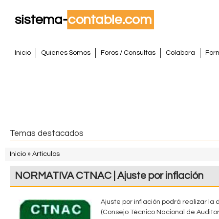
Pasar
al
conte
S
princi
M
Inicio
Quienes Somos
Foros / Consultas
Colabora
For
e
i
n
s
ú
p
t
r
i
e
Temas destacados
n
m
c
Inicio
»
Articulos
i
S
a
NORMATIVA CTNAC | Ajuste por inflación
p
e
a
C
e
l
Ajuste por inflación podrá realizar l
o
(Consejo Técnico Nacional de Auditorí
n