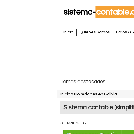
S
M
Inicio
Quienes Somos
Foros / C
e
i
n
s
ú
p
t
r
i
e
Temas destacados
n
m
c
Inicio
»
Novedades en Bolivia
i
S
a
Sistema contable (simpli
p
e
a
C
e
l
01-Mar-2016
o
n