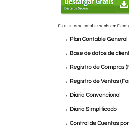
c
n
u
t
e
Este sistema cotable hecho en Excel 
a
n
Plan Contable General
b
t
Base de datos de clien
r
l
a
Registro de Compras (F
e
u
Registro de Ventas (Fo
s
t
Diario Convencional
e
Diario Simplificado
d
a
Control de Cuentas por