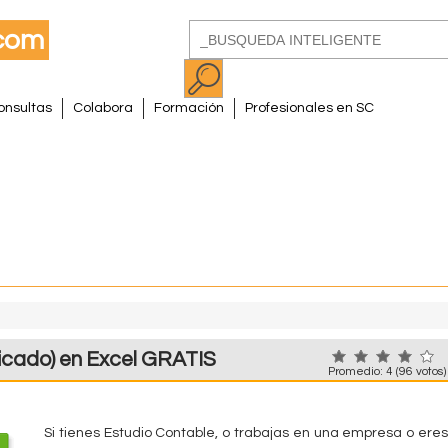
Pasar
Buscar
al
Formulario
contenido
de
principal
onsultas
Colabora
Formación
Profesionales en SC
búsqueda
ficado) en Excel GRATIS
Promedio:
4
(
96
votos)
Si tienes Estudio Contable, o trabajas en una empresa o eres