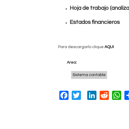
q
Hoja de trabajo (analiza
u
í
Estados financieros
Para descargarlo clique
AQUI
Area:
Sistema contable
F
T
Li
R
a
wi
n
e
h
c
tt
k
d
a
e
er
e
di
s