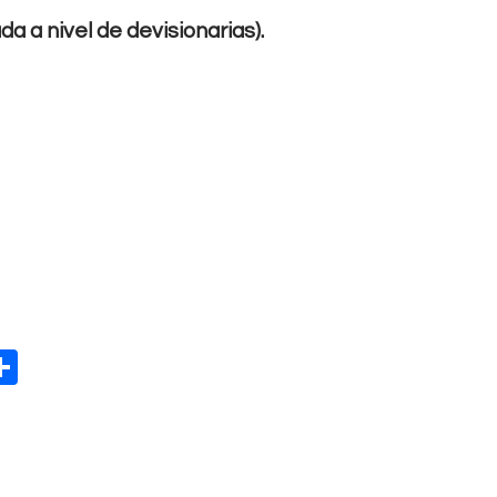
da a nivel de devisionarias).
W
S
h
t
ar
e