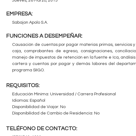
Jueves, 26 Marzo, 2015
c
n
EMPRESA:
u
t
Sabajon Apolo S.A.
e
a
FUNCIONES A DESEMPEÑAR:
n
Causación de cuentas por pagar materias primas, servicios y 
b
t
caja, comprobantes de egreso, consignaciones, conciliacio
r
manejo de impuestos de retención en la fuente e Ica, análisi
l
cartera y cuentas por pagar y demás labores del departam
a
programa SIIGO.
e
u
REQUISITOS:
s
Educación Mínima: Universidad / Carrera Profesional
t
Idiomas: Español
e
Disponibilidad de Viajar: No
Disponibilidad de Cambio de Residencia: No
d
a
TELÉFONO DE CONTACTO: