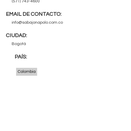
q
(571) 743-4600
u
EMAIL DE CONTACTO:
í
info@sabajonapolo.com.co
CIUDAD:
Bogotá
PAÍS:
Colombia