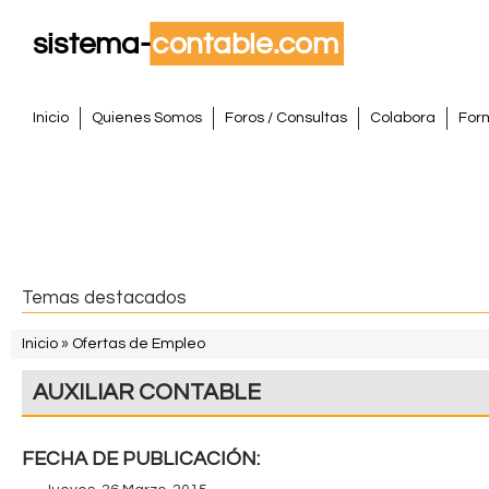
Pasar
al
conte
S
princi
M
Inicio
Quienes Somos
Foros / Consultas
Colabora
For
e
i
n
s
ú
p
t
r
i
e
Temas destacados
n
m
c
Inicio
»
Ofertas de Empleo
i
S
a
AUXILIAR CONTABLE
p
e
a
C
e
l
FECHA DE PUBLICACIÓN:
o
n