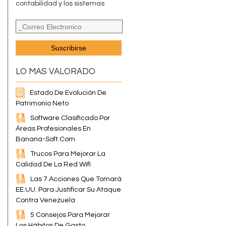
contabilidad y los sistemas
LO MAS VALORADO
Estado De Evolución De
Patrimonio Neto
Software Clasificado Por
Áreas Profesionales En
Banana-Soft.com
Trucos Para Mejorar La
Calidad De La Red Wifi
Las 7 Acciones Que Tomará
EE.UU. Para Justificar Su Ataque
Contra Venezuela
5 Consejos Para Mejorar
Los Hábitos De Gasto