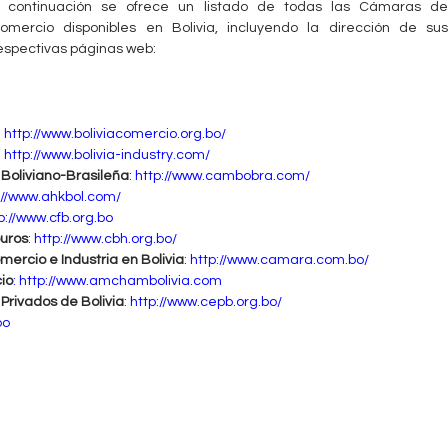
 continuación se ofrece un listado de todas las Cámaras de
omercio disponibles en Bolivia, incluyendo la dirección de sus
espectivas páginas web:
:
http://www.boliviacomercio.org.bo/
:
http://www.bolivia-industry.com/
Boliviano-Brasileña
:
http://www.cambobra.com/
://www.ahkbol.com/
p://www.cfb.org.bo
uros
:
http://www.cbh.org.bo/
ercio e Industria en Bolivia
:
http://www.camara.com.bo/
io
:
http://www.amchambolivia.com
Privados de Bolivia
:
http://www.cepb.org.bo/
bo