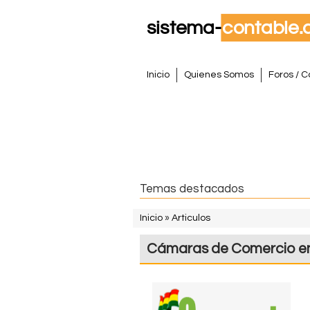
S
M
Inicio
Quienes Somos
Foros / C
e
i
n
s
ú
p
t
r
i
e
Temas destacados
n
m
c
Inicio
»
Articulos
i
S
a
Cámaras de Comercio en 
p
e
a
C
e
l
o
n