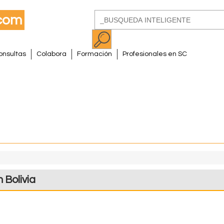
Pasar
Buscar
al
Formulario
contenido
de
principal
onsultas
Colabora
Formación
Profesionales en SC
búsqueda
Bolivia