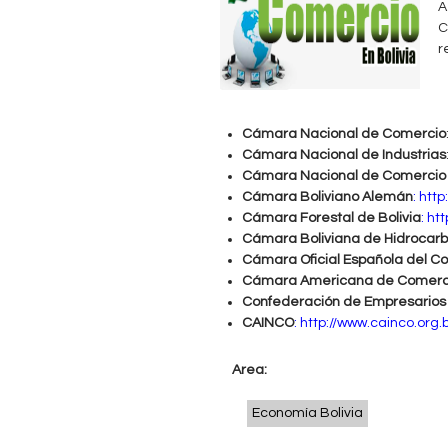
A
c
n
C
r
u
t
e
a
n
Cámara Nacional de Comercio
b
t
Cámara Nacional de Industrias
Cámara Nacional de Comercio 
r
l
Cámara Boliviano Alemán
:
http
a
Cámara Forestal de Bolivia
:
htt
e
Cámara Boliviana de Hidrocarb
u
Cámara Oficial Española del Com
Cámara Americana de Comerc
s
Confederación de Empresarios 
t
CAINCO
:
http://www.cainco.org.
e
Area:
d
Economía Bolivia
a