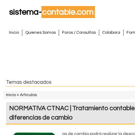
Pasar
al
conte
S
princi
M
Inicio
Quienes Somos
Foros / Consultas
Colabora
For
e
i
n
s
ú
p
t
r
i
e
Temas destacados
n
m
c
Inicio
»
Articulos
i
S
a
NORMATIVA CTNAC | Tratamiento contable 
p
e
a
C
diferencias de cambio
e
l
o
n
as de cambio podrá realizar la desc