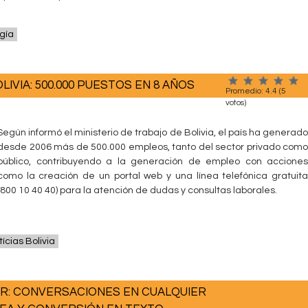
gía
VIA: 500.000 PUESTOS EN 8 AÑOS
Promedio:
4.4
(
5
votos)
Según informó el ministerio de trabajo de Bolivia, el país ha generado
desde 2006 más de 500.000 empleos, tanto del sector privado como
público, contribuyendo a la generación de empleo con acciones
como la creación de un portal web y una línea telefónica gratuita
(800 10 40 40) para la atención de dudas y consultas laborales.
ícias Bolivia
R: CONVERSACIONES EN CUALQUIER