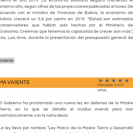
ciento el año 2015. La economía boliviana seguirá creciendo el
próximo año, según cifras de las proyecciones publicadas el lunes. De
acuerdo con el ministro de Finanzas de Bolivia, la economía de
Bolivia crecerá un 5,9 por ciento en 2015. "(Estas) son estimados
conservadores que habían sido hechas por el Ministerio de
Economía. Creemos que tenemos la capacidad de crecer aún más ",
zas, Luis Arce, durante la presentación del presupuesto general de
ncieros
MA VIVIENTE
Promedio:
4.4
(
7
votos)
El Gobierno ha proclamado una nueva ley en defensa de la Madre
Tierra, en la que se detalla el modus vivendi para vivir
harmónicamente con la naturaleza.
La ley lleva por nombre “Ley Marco de la Madre Tierra y Desarrollo