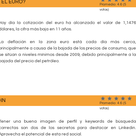
 EL EURO?
Promedio:
4.6
(
5
votos)
Hoy día la cotización del euro ha alcanzado el valor de 1,1476
dólares, la cifra más baja en 11 años.
La deflación en la zona euro está cada día más cerca,
principalmente a causa de la bajada de los precios de consumo, que
se sitúan a niveles mínimos desde 2009, debido principalmente a la
bajada del precio del petróleo.
IN
Promedio:
4.6
(
5
votos)
Tener una buena imagen de perfil y keywords de búsqueda
correctas son dos de los secretos para destacar en Linkedin.
Aprovecha el potencial de esta red social.