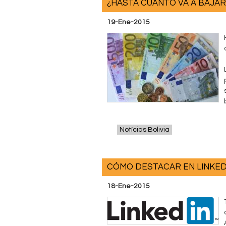
¿HASTA CUANTO VA A BAJAR
n
19-Ene-2015
t
a
b
l
e
Notícias Bolivia
CÓMO DESTACAR EN LINKED
18-Ene-2015