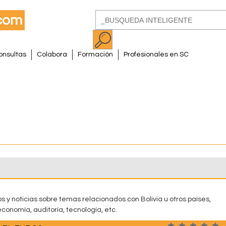
Pasar
Buscar
al
Formulario
contenido
de
principal
onsultas
Colabora
Formación
Profesionales en SC
búsqueda
s y noticias sobre temas relacionados con Bolivia u otros países,
conomía, auditoría, tecnología, etc.