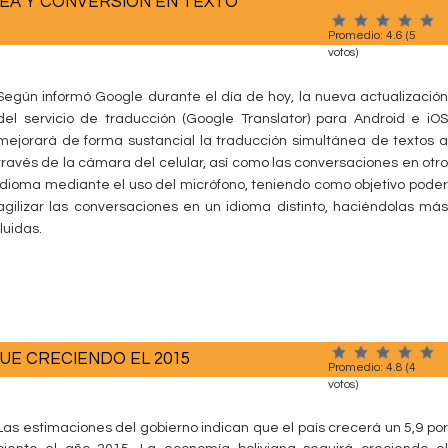
NEA Y CONVERSIÓN EN TEXTO
Promedio:
4.6
(
5
votos)
Según informó Google durante el día de hoy, la nueva actualización
del servicio de traducción (Google Translator) para Android e iOS
mejorará de forma sustancial la traducción simultánea de textos a
través de la cámara del celular, así como las conversaciones en otro
idioma mediante el uso del micrófono, teniendo como objetivo poder
agilizar las conversaciones en un idioma distinto, haciéndolas más
fluidas.
GUE CRECIENDO EL 2015
Promedio:
4.8
(
4
votos)
Las estimaciones del gobierno indican que el país crecerá un 5,9 por