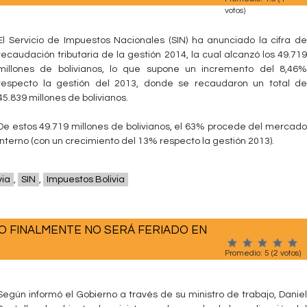
votos)
El Servicio de Impuestos Nacionales (SIN) ha anunciado la cifra de
recaudación tributaria de la gestión 2014, la cual alcanzó los 49.719
millones de bolivianos, lo que supone un incremento del 8,46%
respecto la gestión del 2013, donde se recaudaron un total de
45.839 millones de bolivianos.
De estos 49.719 millones de bolivianos, el 63% procede del mercado
interno (con un crecimiento del 13% respecto la gestión 2013).
via
,
SIN
,
Impuestos Bolivia
RO FINALMENTE NO SERÁ FERIADO EN
Promedio:
5
(
2
votos)
Según informó el Gobierno a través de su ministro de trabajo, Daniel