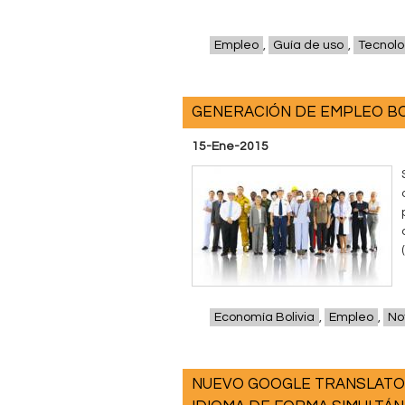
Empleo
,
Guía de uso
,
Tecnolo
GENERACIÓN DE EMPLEO BOLI
15-Ene-2015
Economía Bolivia
,
Empleo
,
Not
NUEVO GOOGLE TRANSLATO