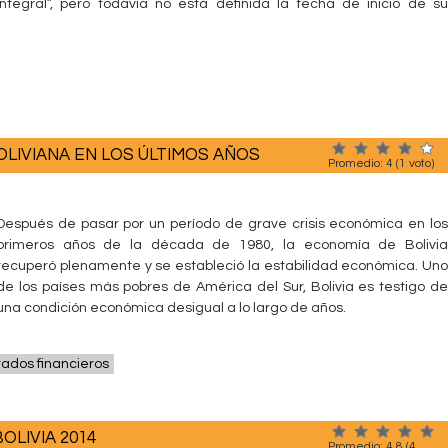
Integral”, pero todavía no está definida la fecha de inicio de su
LIVIANA EN LOS ÚLTIMOS AÑOS
Promedio:
4
(
1
voto)
Después de pasar por un período de grave crisis económica en los
primeros años de la década de 1980, la economía de Bolivia
recuperó plenamente y se estableció la estabilidad económica. Uno
de los países más pobres de América del Sur, Bolivia es testigo de
una condición económica desigual a lo largo de años.
tados financieros
OLIVIA 2014
Promedio:
4.8
(
4