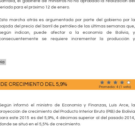
Santalla, el gabinete de ministros no ha aprobado la realización del
feriado para el próximo 12 de enero.
Esta marcha atrás es argumentada por parte del gobierno por la
bajada del precio del barril de petróleo de las últimas semanas que,
según indican, puede afectar a la economía de Bolivia, y
consecuentemente se requiere incrementar la producción y
via
N DE CRECIMIENTO DEL 5,9%
Promedio:
4
(
1
voto)
Según informó el ministro de Economía y Finanzas, Luís Arce, la
proyección de crecimiento del Producto Interior Bruto (PIB) de Bolivia
para este 2015 es del 5,9%, 4 décimas superior al del pasado 2014,
donde se situó en el 5,5% de crecimiento.