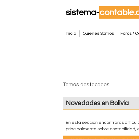
S
M
Inicio
Quienes Somos
Foros / C
e
i
n
s
ú
p
t
r
i
e
Temas destacados
n
m
c
Novedades en Bolivia
i
a
p
a
C
En esta sección encontrarás artículo
l
principalmente sobre contabilidad, e
o