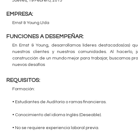
Jueves, 19 Febrero, 2015
c
n
EMPRESA:
u
t
Ernst & Young Ltda
e
a
FUNCIONES A DESEMPEÑAR:
n
En Ernst & Young, desarrollamos líderes destacados(as) q
b
t
nuestros clientes y nuestras comunidades. Al hacerlo,
r
construcción de un mundo mejor para trabajar, buscamos pr
l
nuevos desafíos
a
e
u
REQUISITOS:
s
Formación:
t
• Estudiantes de Auditoría o ramas financieras.
e
• Conocimiento del idioma Inglés (Deseable).
d
• No se requiere experiencia laboral previa.
a