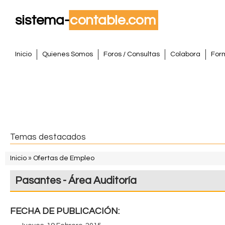
Pasar
al
conte
S
princi
M
Inicio
Quienes Somos
Foros / Consultas
Colabora
For
e
i
n
s
ú
p
t
r
i
e
Temas destacados
n
m
c
Inicio
»
Ofertas de Empleo
i
S
a
Pasantes - Área Auditoría
p
e
a
C
e
l
FECHA DE PUBLICACIÓN:
o
n