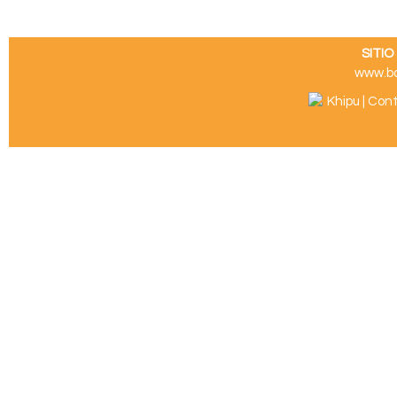
SITI
www.b