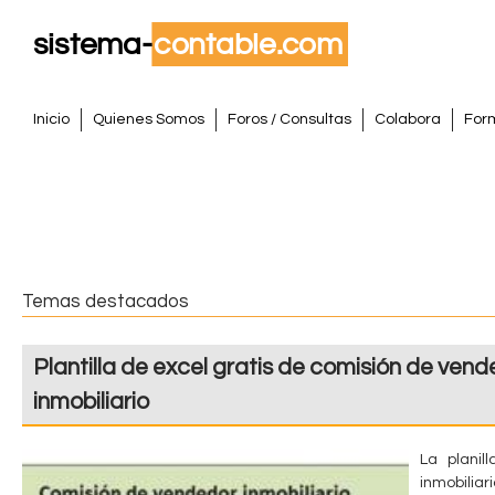
Pasar
al
conte
S
princi
M
Inicio
Quienes Somos
Foros / Consultas
Colabora
For
e
i
n
s
ú
p
t
r
i
e
Temas destacados
n
m
c
Plantilla de excel gratis de comisión de ven
i
a
p
inmobiliario
a
C
l
La plani
o
inmobiliar