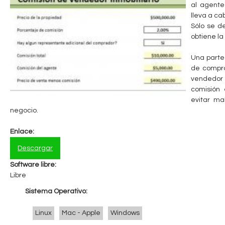
al agente
n
lleva a ca
Sólo se d
t
obtiene la
a
Una parte
de compra
b
vendedor 
comisión
l
evitar ma
negocio.
e
Enlace:
Descargar
Software libre:
Libre
Sistema Operativo:
Linux
Mac - Apple
Windows