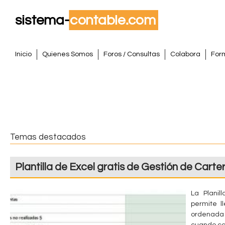
Pasar
al
conte
S
princi
M
Inicio
Quienes Somos
Foros / Consultas
Colabora
For
e
i
n
s
ú
p
t
r
i
e
Temas destacados
n
m
c
Plantilla de Excel gratis de Gestión de Carte
i
a
p
a
La Planil
C
permite l
l
ordenada 
o