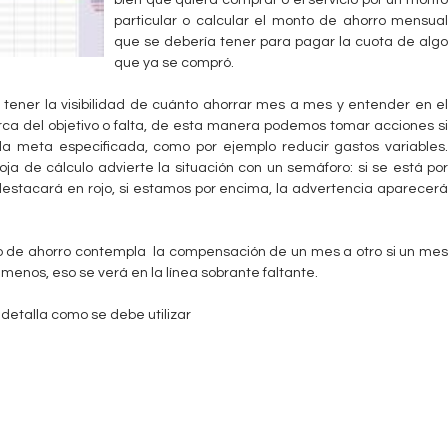
bien que quiera comprar o el servicio por un monto
particular o calcular el monto de ahorro mensual
que se debería tener para pagar la cuota de algo
que ya se compró.
en tener la visibilidad de cuánto ahorrar mes a mes y entender en el
rca del objetivo o falta, de esta manera podemos tomar acciones si
 meta especificada, como por ejemplo reducir gastos variables.
a de cálculo advierte la situación con un semáforo: si se está por
e destacará en rojo, si estamos por encima, la advertencia aparecerá
ivo de ahorro contempla la compensación de un mes a otro si un mes
 menos, eso se verá en la línea sobrante faltante.
e detalla como se debe utilizar