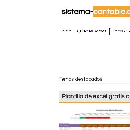
S
M
Inicio
Quienes Somos
Foros / C
e
i
n
s
ú
p
t
r
i
e
Temas destacados
n
m
c
Plantilla de excel gratis 
i
a
p
a
C
l
o