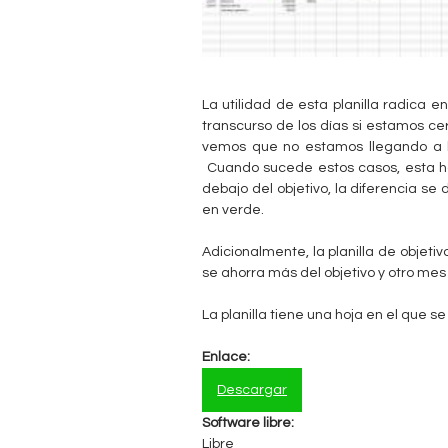
n
t
La utilidad de esta planilla radica 
a
transcurso de los días si estamos ce
vemos que no estamos llegando a la
b
Cuando sucede estos casos, esta hoj
debajo del objetivo, la diferencia s
l
en verde.
e
Adicionalmente, la planilla de objet
se ahorra más del objetivo y otro mes
La planilla tiene una hoja en el que s
Enlace:
Descargar
Software libre:
Libre