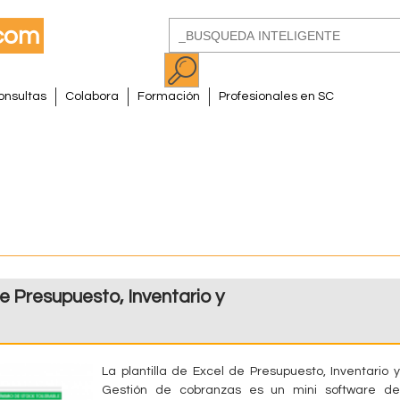
Pasar
Buscar
al
Formulario
contenido
de
principal
onsultas
Colabora
Formación
Profesionales en SC
búsqueda
de Presupuesto, Inventario y
La plantilla de Excel de Presupuesto, Inventario y
Gestión de cobranzas es un mini software de