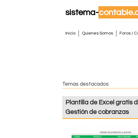
S
M
Inicio
Quienes Somos
Foros / C
e
i
n
s
ú
p
t
r
i
e
Temas destacados
n
m
c
Plantilla de Excel gratis 
i
a
p
Gestión de cobranzas
a
C
l
o