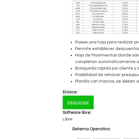
n
t
a
Posee una hoja para realizar pr
b
Permite establecer descuentos 
Hoja de Movimientos donde solo 
l
completan automáticamente al
Búsqueda rápida por cliente y 
e
Posibilidad de rehacer presupue
Planilla con macros, se deben a
Enlace:
Descargar
Software libre:
Libre
Sistema Operativo: