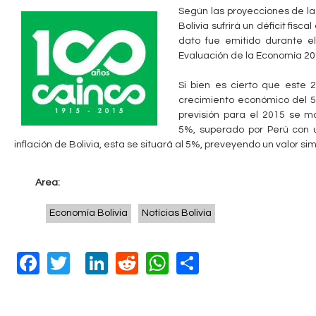
Según las proyecciones de la
c
n
Bolivia sufrirá un déficit fis
u
dato fue emitido durante e
t
Evaluación de la Economía 20
e
a
n
Si bien es cierto que este 2
crecimiento económico del 5,
b
t
previsión para el 2015 se m
5%, superado por Perú con u
r
l
inflación de Bolivia, esta se situará al 5%, preveyendo un valor sim
a
e
u
Area:
s
Economía Bolivia
Notícias Bolivia
t
e
F
T
Li
R
W
S
d
a
wi
n
e
h
h
a
c
tt
k
d
at
ar