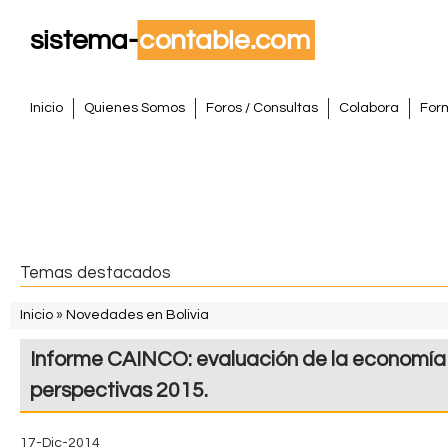
Pasar
al
conte
S
princi
M
Inicio
Quienes Somos
Foros / Consultas
Colabora
For
e
i
n
s
ú
p
t
r
i
e
Temas destacados
n
m
c
Inicio
»
Novedades en Bolivia
i
S
a
Informe CAINCO: evaluación de la economía
p
e
a
C
perspectivas 2015.
e
l
o
n
17-Dic-2014