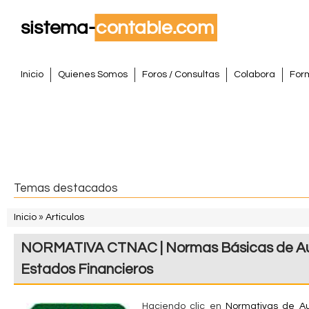
Pasar
al
conte
S
princi
M
Inicio
Quienes Somos
Foros / Consultas
Colabora
For
e
i
n
s
ú
p
t
r
i
e
Temas destacados
n
m
c
Inicio
»
Articulos
i
S
a
NORMATIVA CTNAC | Normas Básicas de Aud
p
e
a
C
Estados Financieros
e
l
o
n
Haciendo clic en
Normativas de Au