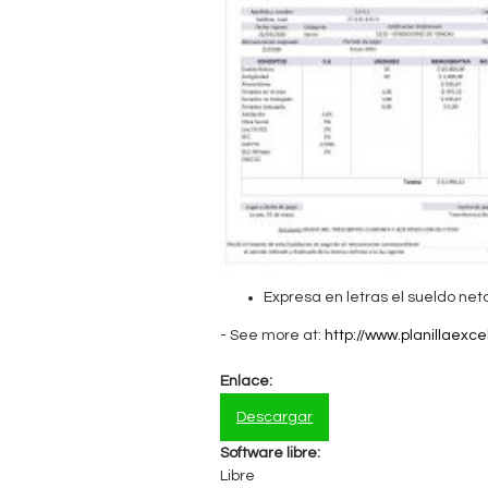
n
t
a
b
l
e
Expresa en letras el sueldo neto
- See more at:
http://www.planillaexc
Enlace:
Descargar
Software libre:
Libre