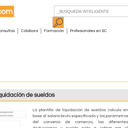
Pasar
Buscar
al
Formulario
contenido
de
principal
onsultas
Colabora
Formación
Profesionales en SC
búsqueda
liquidación de sueldos
La plantilla de liquidación de sueldos calcula en
base al salario bruto especificado y los parámetros
del convenio de comercio, las diferentes