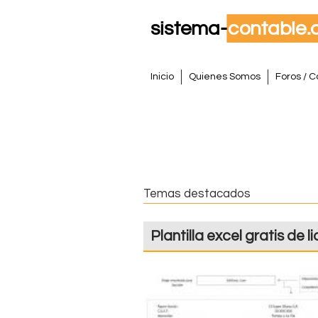
S
M
Inicio
Quienes Somos
Foros / C
e
i
n
s
ú
p
t
r
i
e
Temas destacados
n
m
c
Plantilla excel gratis de 
i
a
p
a
C
l
o