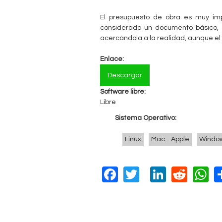
El presupuesto de obra es muy imp
considerado un documento básico, 
acercándola a la realidad, aunque el 
Enlace:
Descargar
Software libre:
Libre
Sistema Operativo:
Linux
Mac - Apple
Windo
F
T
Li
R
a
wi
n
e
h
c
tt
k
d
a
e
er
e
di
s