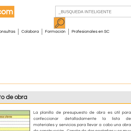
Pasar
Buscar
al
Formulario
contenido
de
principal
onsultas
Colabora
Formación
Profesionales en SC
búsqueda
to de obra
La planilla de presupuesto de obra es útil para
confeccionar detalladamente la lista de
materiales y servicios para llevar a cabo una obra