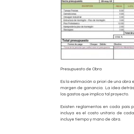
n
t
a
b
l
Presupuesto de Obra
e
Es la estimación a priori de una obra
margen de ganancia. La idea detrás 
los gastos que implica tal proyecto.
Existen reglamentos en cada país p
incluya es el costo unitario de cad
incluye tiempo y mano de obra.