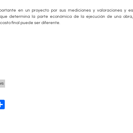
ortante en un proyecto por sus mediciones y valoraciones y es
que determina la parte económica de la ejecución de una obra,
costo final puede ser diferente.
ws
W
S
h
t
ar
e