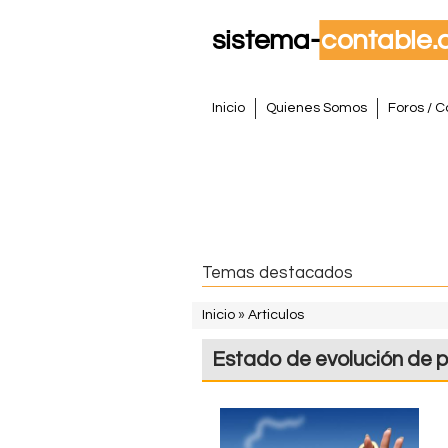
S
M
Inicio
Quienes Somos
Foros / C
e
i
n
s
ú
p
t
r
i
e
Temas destacados
n
m
c
Inicio
»
Articulos
i
S
a
Estado de evolución de p
p
e
a
C
e
l
o
n