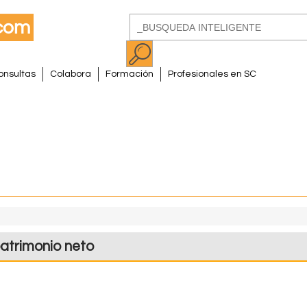
Pasar
Buscar
al
Formulario
contenido
de
principal
onsultas
Colabora
Formación
Profesionales en SC
búsqueda
atrimonio neto