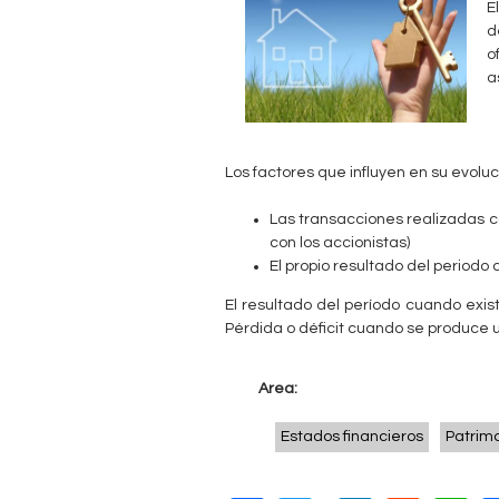
E
c
n
d
o
u
t
a
e
a
n
b
t
Los factores que influyen en su evoluc
r
l
Las transacciones realizadas con
a
con los accionistas)
e
El propio resultado del periodo 
u
El resultado del período cuando exi
s
Pérdida o déficit cuando se produce 
t
Area:
e
d
Estados financieros
Patrim
a