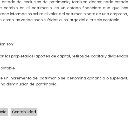
l estado de evolución de patrimonio, también denominado estado
e cambio en el patrimonio, es un estado financiero que que nos
frece información sobre el valor del patrimonio neto de una empresa,
sí como las variaciones sufridas a los largo del ejercicio contable.
ión son:
 los propietarios (aportes de capital, retiros de capital y dividendos
contable.
ste un incremento del patrimonio se denomina ganancia o superávit.
una disminución del patrimonio.
onio
Contabilidad